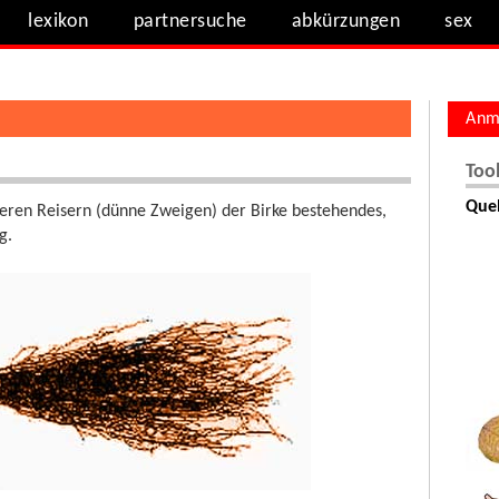
lexikon
partnersuche
abkürzungen
sex
Anm
Too
Quel
reren Reisern (dünne Zweigen) der Birke bestehendes,
g.