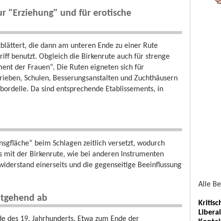
zur "Erziehung" und für erotische
tblättert, die dann am unteren Ende zu einer Rute
f benutzt. Obgleich die Birkenrute auch für strenge
ument der Frauen“. Die Ruten eigneten sich für
rieben, Schulen, Besserungsanstalten und Zuchthäusern
nsbordelle. Da sind entsprechende Etablissements, in
sgfläche“ beim Schlagen zeitlich versetzt, wodurch
s mit der Birkenrute, wie bei anderen Instrumenten
twiderstand einerseits und die gegenseitige Beeinflussung
Alle B
eitgehend ab
Kritis
Libera
de des 19. Jahrhunderts. Etwa zum Ende der