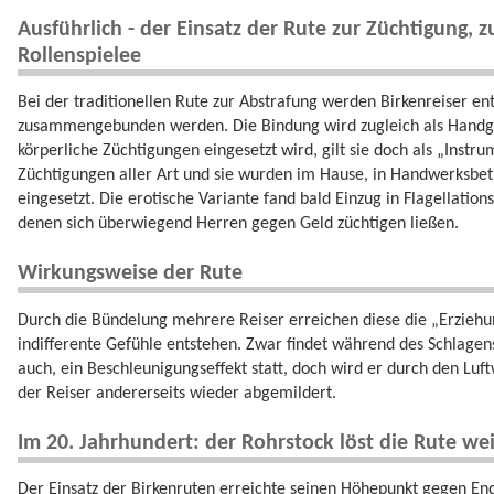
Ausführlich - der Einsatz der Rute zur Züchtigung, 
Rollenspielee
Bei der traditionellen Rute zur Abstrafung werden Birkenreiser en
zusammengebunden werden. Die Bindung wird zugleich als Handgrif
körperliche Züchtigungen eingesetzt wird, gilt sie doch als „Instr
Züchtigungen aller Art und sie wurden im Hause, in Handwerksbet
eingesetzt. Die erotische Variante fand bald Einzug in Flagellatio
denen sich überwiegend Herren gegen Geld züchtigen ließen.
Wirkungsweise der Rute
Durch die Bündelung mehrere Reiser erreichen diese die „Erziehun
indifferente Gefühle entstehen. Zwar findet während des Schlagen
auch, ein Beschleunigungseffekt statt, doch wird er durch den Luf
der Reiser andererseits wieder abgemildert.
Im 20. Jahrhundert: der Rohrstock löst die Rute w
Der Einsatz der Birkenruten erreichte seinen Höhepunkt gegen En