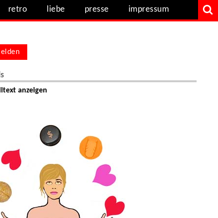
retro
liebe
presse
impressum
elden
ls
ltext anzeigen