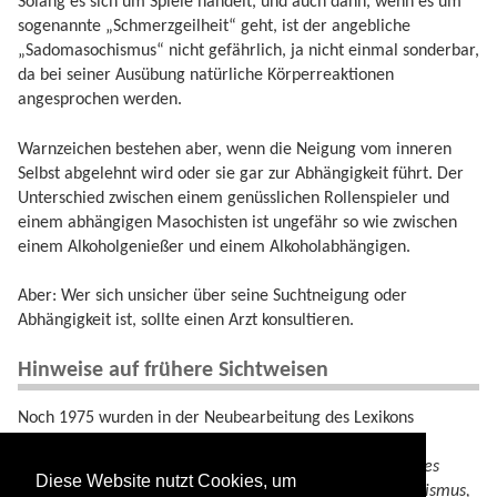
Solang es sich um Spiele handelt, und auch dann, wenn es um
sogenannte „Schmerzgeilheit“ geht, ist der angebliche
„Sadomasochismus“ nicht gefährlich, ja nicht einmal sonderbar,
da bei seiner Ausübung natürliche Körperreaktionen
angesprochen werden.
Warnzeichen bestehen aber, wenn die Neigung vom inneren
Selbst abgelehnt wird oder sie gar zur Abhängigkeit führt. Der
Unterschied zwischen einem genüsslichen Rollenspieler und
einem abhängigen Masochisten ist ungefähr so wie zwischen
einem Alkoholgenießer und einem Alkoholabhängigen.
Aber: Wer sich unsicher über seine Suchtneigung oder
Abhängigkeit ist, sollte einen Arzt konsultieren.
Hinweise auf frühere Sichtweisen
Noch 1975 wurden in der Neubearbeitung des Lexikons
„Psychologie“ (Peter R. Hofstätter) folgende sexuellen
Abweichungen als neurotisch eingestuft:
(Perversionen des
Diese Website nutzt Cookies, um
Geschlechtslebens … Homosexualität, Masochismus, Sadismus,