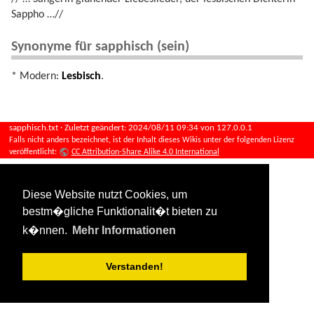
Sappho …//
Synonyme für sapphisch (sein)
* Modern:
Lesbisch
.
sapphisch.txt
· Zuletzt geändert:
2024/08/11 09:34
von
127.0.0.1
Falls nicht anders bezeichnet, ist der Inhalt dieses Wikis unter der folgenden Lizenz
veröffentlicht:
CC Attribution-Share Alike 4.0 International
Diese Website nutzt Cookies, um
bestm�gliche Funktionalit�t bieten zu
k�nnen.
Mehr Informationen
Verstanden!