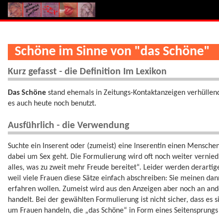
Schöne im Sinne von "das Schöne"
Kurz gefasst - die Definition Im Lexikon
Das Schöne
stand ehemals in Zeitungs-Kontaktanzeigen verhüllend 
es auch heute noch benutzt.
Ausführlich - die Verwendung
Suchte ein Inserent oder (zumeist) eine Inserentin einen Menschen 
dabei um Sex geht. Die Formulierung wird oft noch weiter verniedlic
alles, was zu zweit mehr Freude bereitet“. Leider werden derarti
weil viele Frauen diese Sätze einfach abschreiben: Sie meinen dan
erfahren wollen. Zumeist wird aus den Anzeigen aber noch an ande
handelt. Bei der gewählten Formulierung ist nicht sicher, dass es
um Frauen handeln, die „das Schöne“ in Form eines Seitensprungs