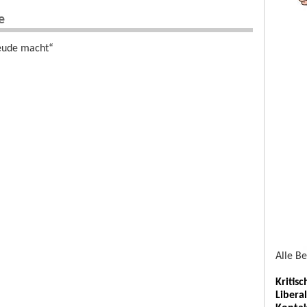
e
reude macht“
Alle B
Kritis
Libera