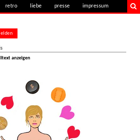
retro
liebe
presse
impressum
elden
ls
ltext anzeigen