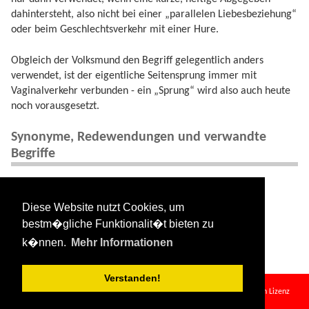
dahintersteht, also nicht bei einer „parallelen Liebesbeziehung“
oder beim Geschlechtsverkehr mit einer Hure.
Obgleich der Volksmund den Begriff gelegentlich anders
verwendet, ist der eigentliche Seitensprung immer mit
Vaginalverkehr verbunden - ein „Sprung“ wird also auch heute
noch vorausgesetzt.
Synonyme, Redewendungen und verwandte
Begriffe
Ähnlich: Casual Sex, Gelegenheitssex, ONS
Ehemann (passiv): Hahnrei,
Cuckold
, gehörnter
Diese Website nutzt Cookies, um
Ehemann, „Hörner aufsetzen“
bestm�gliche Funktionalit�t bieten zu
Ehefrau (passiv): Betrogene Ehefrau
k�nnen.
Mehr Informationen
Verstanden!
seitensprung.txt
· Zuletzt geändert:
2024/08/11 09:34
von
127.0.0.1
Falls nicht anders bezeichnet, ist der Inhalt dieses Wikis unter der folgenden Lizenz
veröffentlicht:
CC Attribution-Share Alike 4.0 International