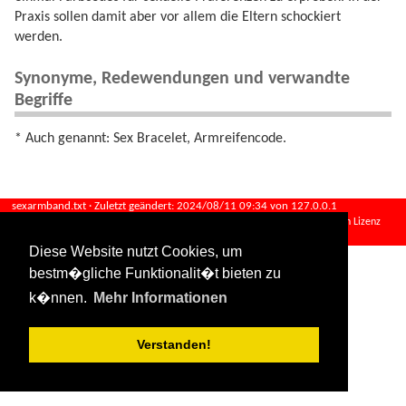
Praxis sollen damit aber vor allem die Eltern schockiert
werden.
Synonyme, Redewendungen und verwandte
Begriffe
* Auch genannt: Sex Bracelet, Armreifencode.
sexarmband.txt
· Zuletzt geändert:
2024/08/11 09:34
von
127.0.0.1
Falls nicht anders bezeichnet, ist der Inhalt dieses Wikis unter der folgenden Lizenz
veröffentlicht:
CC Attribution-Share Alike 4.0 International
Diese Website nutzt Cookies, um
bestm�gliche Funktionalit�t bieten zu
k�nnen.
Mehr Informationen
Verstanden!