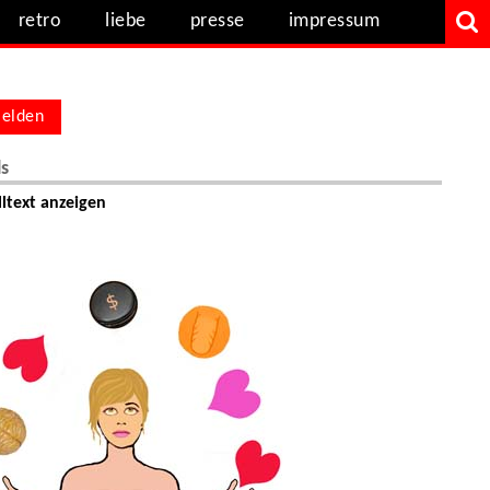
retro
liebe
presse
impressum
elden
ls
ltext anzeigen