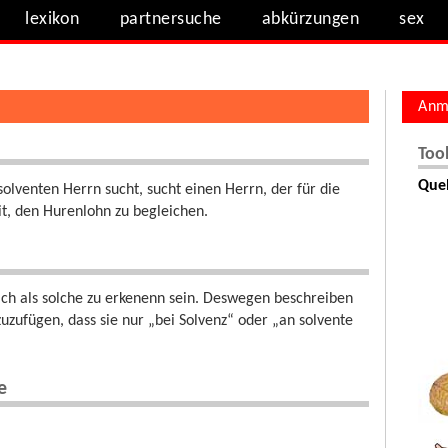
lexikon
partnersuche
abkürzungen
sex
Anm
Too
Quel
solventen Herrn sucht, sucht einen Herrn, der für die
it, den Hurenlohn zu begleichen.
ich als solche zu erkenenn sein. Deswegen beschreiben
uzufügen, dass sie nur „bei Solvenz“ oder „an solvente
e