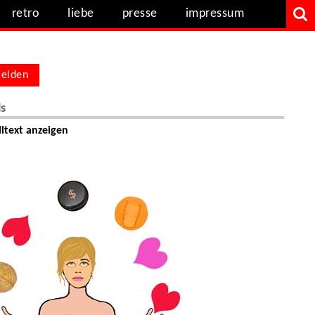
retro
liebe
presse
impressum
elden
ls
ltext anzeigen