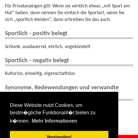
Für Privatanzeigen gilt: Wenn sie wirklich etwas „mit Sport am
Hut“ haben, dann nennen Sie einfach die Sportart, wenn Sie
sich „sportlich kleiden“, dann schreiben Sie das auch.
Sportlich - positiv belegt
Schlank, ausdauernd, ehrlich, ungekünstelt
Sportlich - negativ belegt
Kulturlos, einseitig, eigenschaftslos
Synonyme, Redewendungen und verwandte
Begriffe
Diese Website nutzt Cookies, um
Ähnlich: Fair.
bestm�gliche Funktionalit�t bieten zu
Gegenteil: Unsportlich
k�nnen.
Mehr Informationen
Verstanden!
sportlich.txt
· Zuletzt geändert:
2024/08/11 09:34
von
127.0.0.1