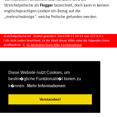
Streichelpeitsche als
Flogger
bezeichnet, doch kann in keinem
englischsprachigen Lexikon ein Bezug auf die
„mehrschwänzige“, weiche Peitsche gefunden werden.
streichelpeitsche.txt
· Zuletzt geändert:
2024/08/11 09:34
von
127.0.0.1
Falls nicht anders bezeichnet, ist der Inhalt dieses Wikis unter der folgenden Lizenz
veröffentlicht:
CC Attribution-Share Alike 4.0 International
Diese Website nutzt Cookies, um
bestm�gliche Funktionalit�t bieten zu
k�nnen.
Mehr Informationen
Verstanden!