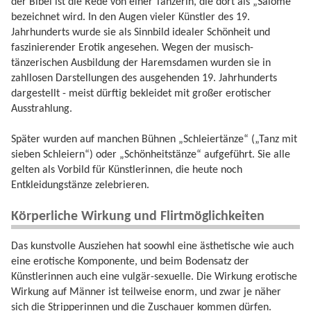
der Bibel ist die Rede von einer Tänzerin, die dort als „Salome“
bezeichnet wird. In den Augen vieler Künstler des 19.
Jahrhunderts wurde sie als Sinnbild idealer Schönheit und
faszinierender Erotik angesehen. Wegen der musisch-
tänzerischen Ausbildung der Haremsdamen wurden sie in
zahllosen Darstellungen des ausgehenden 19. Jahrhunderts
dargestellt - meist dürftig bekleidet mit großer erotischer
Ausstrahlung.
Später wurden auf manchen Bühnen „Schleiertänze“ („Tanz mit
sieben Schleiern“) oder „Schönheitstänze“ aufgeführt. Sie alle
gelten als Vorbild für Künstlerinnen, die heute noch
Entkleidungstänze zelebrieren.
Körperliche Wirkung und Flirtmöglichkeiten
Das kunstvolle Ausziehen hat soowhl eine ästhetische wie auch
eine erotische Komponente, und beim Bodensatz der
Künstlerinnen auch eine vulgär-sexuelle. Die Wirkung erotische
Wirkung auf Männer ist teilweise enorm, und zwar je näher
sich die Stripperinnen und die Zuschauer kommen dürfen.