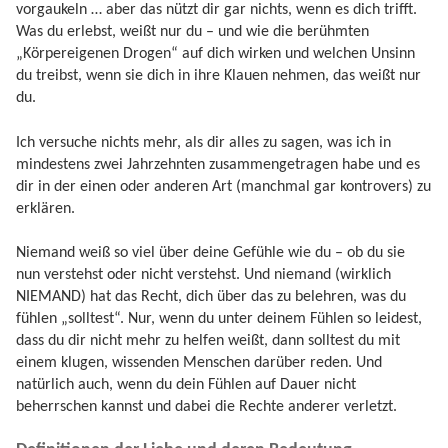
vorgaukeln … aber das nützt dir gar nichts, wenn es dich trifft.
Was du erlebst, weißt nur du – und wie die berühmten
„Körpereigenen Drogen“ auf dich wirken und welchen Unsinn
du treibst, wenn sie dich in ihre Klauen nehmen, das weißt nur
du.
Ich versuche nichts mehr, als dir alles zu sagen, was ich in
mindestens zwei Jahrzehnten zusammengetragen habe und es
dir in der einen oder anderen Art (manchmal gar kontrovers) zu
erklären.
Niemand weiß so viel über deine Gefühle wie du – ob du sie
nun verstehst oder nicht verstehst. Und niemand (wirklich
NIEMAND) hat das Recht, dich über das zu belehren, was du
fühlen „solltest“. Nur, wenn du unter deinem Fühlen so leidest,
dass du dir nicht mehr zu helfen weißt, dann solltest du mit
einem klugen, wissenden Menschen darüber reden. Und
natürlich auch, wenn du dein Fühlen auf Dauer nicht
beherrschen kannst und dabei die Rechte anderer verletzt.