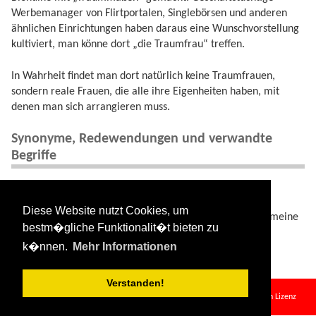
Werbemanager von Flirtportalen, Singlebörsen und anderen
ähnlichen Einrichtungen haben daraus eine Wunschvorstellung
kultiviert, man könne dort „die Traumfrau“ treffen.
In Wahrheit findet man dort natürlich keine Traumfrauen,
sondern reale Frauen, die alle ihre Eigenheiten haben, mit
denen man sich arrangieren muss.
Synonyme, Redewendungen und verwandte
Begriffe
Ähnlich: Traummann, Traumpartner.
Diese Website nutzt Cookies, um
Sinnentleerte Begriffe: „Die Traumfrau finden“, „meine
bestm�gliche Funktionalit�t bieten zu
Traumfrau finden“.
k�nnen.
Mehr Informationen
Verstanden!
traumfrau.txt
· Zuletzt geändert:
2024/08/11 09:34
von
127.0.0.1
Falls nicht anders bezeichnet, ist der Inhalt dieses Wikis unter der folgenden Lizenz
veröffentlicht:
CC Attribution-Share Alike 4.0 International