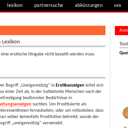
lexikon
partnersuche
abkürzungen
sex
Anm
m Lexikon
Too
Quel
ss eine erotische Hingabe nicht bezahlt werden muss
er Begriff „Uneigennützig“ in
Erotikanzeigen
leitet sich
us einer Zeit ab, in der lustbetonte Menschen nach der
efriedigung bestimmter Bedürfnisse in
eitungsanzeigen
suchten. Um Prostituierte als
nteressentinnen fernzuhalten, oder um mitzuteilen, dass
an selber keinesfalls Prostitution betreibt, wurde der
egriff „uneigennützig“ verwendet.