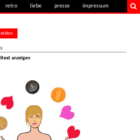
retro
liebe
presse
impressum
elden
ls
ltext anzeigen