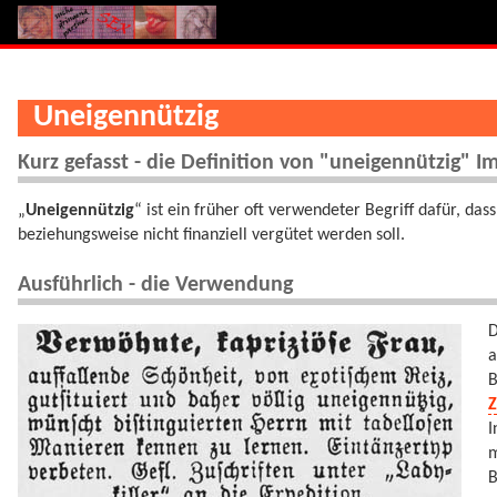
Uneigennützig
Kurz gefasst - die Definition von "uneigennützig" I
„
Uneigennützig
“ ist ein früher oft verwendeter Begriff dafür, da
beziehungsweise nicht finanziell vergütet werden soll.
Ausführlich - die Verwendung
D
a
B
Z
I
m
B