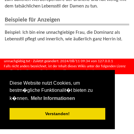
dem tatsächlichen Lebensstil der Damen zu tun.
Beispiele für Anzeigen
Beispiel: Ich bin eine unnachgiebige Frau, die Dominanz als
Lebensstil pflegt und innerlich, wie äußerlich ganz Herrin ist.
unnachgiebig.txt
· Zuletzt geändert:
2024/08/11 09:34
von
127.0.0.1
Falls nicht anders bezeichnet, ist der Inhalt dieses Wikis unter der folgenden Lizenz
veröffentlicht:
CC Attribution-Share Alike 4.0 International
Diese Website nutzt Cookies, um
bestm�gliche Funktionalit�t bieten zu
k�nnen.
Mehr Informationen
Verstanden!