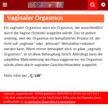
Vaginaler Orgasmus
Ein vaginaler Orgasmus wäre ein Orgasmus, der ausschließlich
durch die Vagina (Scheide) ausgelöst würde. Das ist jedoch
unsinnig, weil der Orgasmus ein komplizierter Prozess ist, der
nicht auf „vaginale“ oder „klitorale“ Stimulation reduziert
werden kann. Wann immer behauptet wird, es gäbe „vaginale
Orgasmen“, so ist diese Behauptung falsch. Allerdings kann die
subjektive Wahrnehmung durchaus suggerieren, ein Orgasmus
würde allein durch vaginalen Geschlechtsverkehr ausgelöst.
Mehr Infos bei „
Lilli
“
vaginaler_orgasmus.txt
· Zuletzt geändert:
2024/08/11 09:34
von
127.0.0.1
Falls nicht anders bezeichnet, ist der Inhalt dieses Wikis unter der folgenden Lizenz
veröffentlicht:
CC Attribution-Share Alike 4.0 International