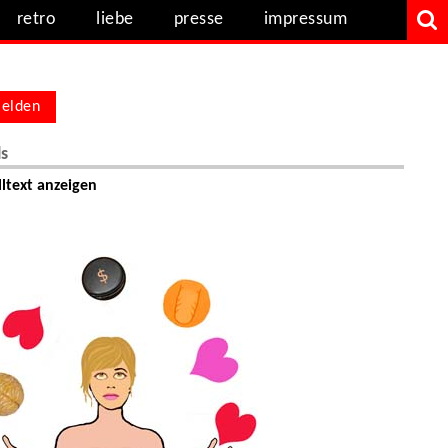
retro
liebe
presse
impressum
elden
ls
ltext anzeigen