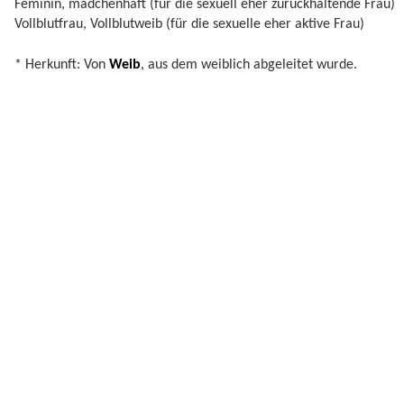
Feminin, mädchenhaft (für die sexuell eher zurückhaltende Frau)
Vollblutfrau, Vollblutweib (für die sexuelle eher aktive Frau)
* Herkunft: Von
Weib
, aus dem weiblich abgeleitet wurde.