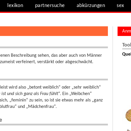
lexikon
partnersuche
abkürzungen
sex
Anm
Too
Quel
 eigenen Beschreibung sehen, das aber auch von Männer
 zumeist verfeinert, verstärkt oder abgeschwächt.
eist wird also „betont weiblich“ oder „sehr weiblich“
 ist und sich ganz als Frau fühlt
“. Ein „Weibchen“
sich, „feminin“ zu sein, so ist sie etwas mehr als „ganz
llblutfrau“ und „Mädchenfrau“.
e