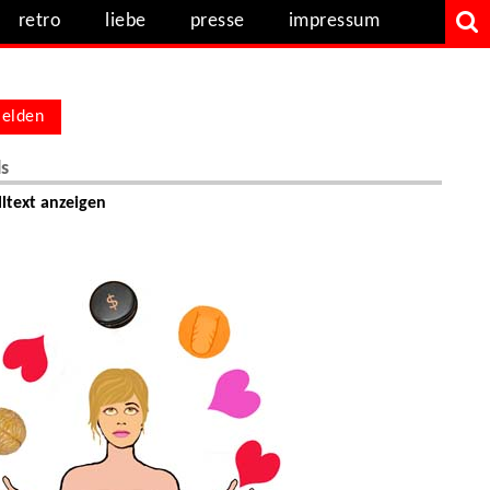
retro
liebe
presse
impressum
elden
ls
ltext anzeigen