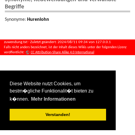
Begriffe
Synonyme:
Hurenlohn
zuwendung.txt
· Zuletzt geändert:
2024/08/11 09:34
von
127.0.0.1
Falls nicht anders bezeichnet, ist der Inhalt dieses Wikis unter der folgenden Lizenz
veröffentlicht:
CC Attribution-Share Alike 4.0 International
Diese Website nutzt Cookies, um
bestm�gliche Funktionalit�t bieten zu
k�nnen.
Mehr Informationen
Verstanden!