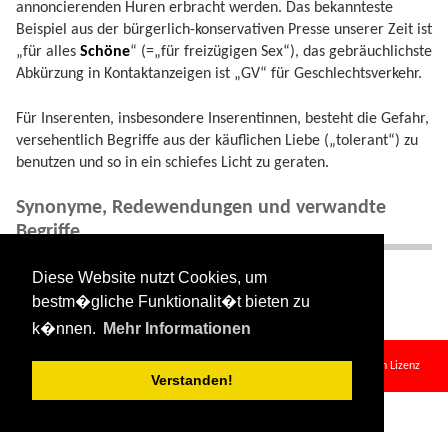
annoncierenden Huren erbracht werden. Das bekannteste
Beispiel aus der bürgerlich-konservativen Presse unserer Zeit ist
„für alles
Schöne
“ (=„für freizügigen Sex“), das gebräuchlichste
Abkürzung in Kontaktanzeigen ist „GV“ für Geschlechtsverkehr.
Für Inserenten, insbesondere Inserentinnen, besteht die Gefahr,
versehentlich Begriffe aus der käuflichen Liebe („tolerant“) zu
benutzen und so in ein schiefes Licht zu geraten.
Synonyme, Redewendungen und verwandte
Begriffe
Synonyme: Anzeigenjargon.
Diese Website nutzt Cookies, um
bestm�gliche Funktionalit�t bieten zu
k�nnen.
Mehr Informationen
anzeigencode.txt
· Zuletzt geändert:
2024/08/11 09:33
von
127.0.0.1
Falls nicht anders bezeichnet, ist der Inhalt dieses Wikis unter der folgenden Lizenz
Verstanden!
veröffentlicht:
CC Attribution-Share Alike 4.0 International