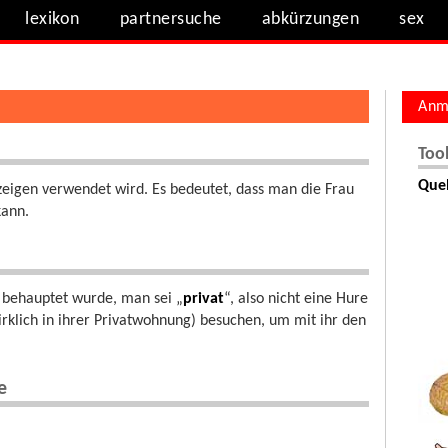
lexikon
partnersuche
abkürzungen
sex
Anm
Too
Quel
eigen verwendet wird. Es bedeutet, dass man die Frau
kann.
r behauptet wurde, man sei „
privat
“, also nicht eine Hure
irklich in ihrer Privatwohnung) besuchen, um mit ihr den
e