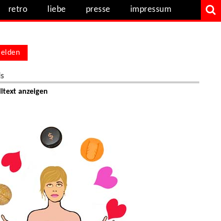
retro
liebe
presse
impressum
elden
ls
ltext anzeigen