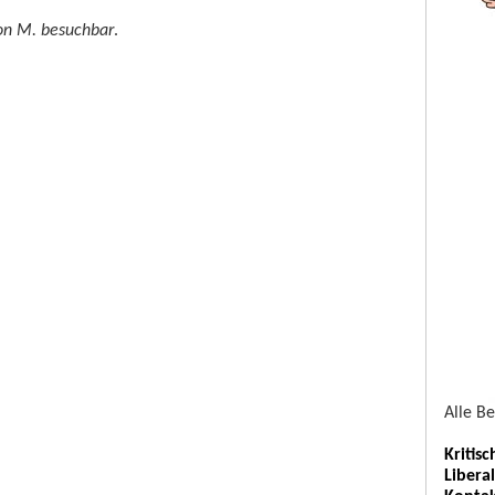
von M. besuchbar
.
Alle B
Kritis
Libera