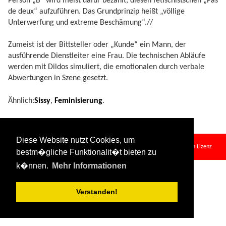
Person „B“ wird meist dafür bezahlt, diesen fetischistschen „Pas
de deux“ aufzuführen. Das Grundprinzip heißt „völlige
Unterwerfung und extreme Beschämung“.//
Zumeist ist der Bittsteller oder „Kunde“ ein Mann, der
ausführende Dienstleiter eine Frau. Die technischen Abläufe
werden mit Dildos simuliert, die emotionalen durch verbale
Abwertungen in Szene gesetzt.
Ähnlich:
Sissy
,
Feminisierung
.
coerced_bi.txt
· Zuletzt geändert:
2024/08/11 09:34
von
127.0.0.1
Diese Website nutzt Cookies, um
Falls nicht anders bezeichnet, ist der Inhalt dieses Wikis unter der folgenden Lizenz
bestm�gliche Funktionalit�t bieten zu
veröffentlicht:
CC Attribution-Share Alike 4.0 International
k�nnen.
Mehr Informationen
Verstanden!