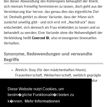
Bei dieser Abwandlung des Rollenspiels behauptet der Klient,
sich niemals freiwillig feminisieren zu lassen, doch geht aus der
Vereinbarung klar hervor, das genau dies das eigentliche Ziel
ist. Deshalb gehört zu dieser Variante, dass der Mann sich
zunächst unwillig gibt - und sich erst mit „Nachdruck“ dazu
entscheidet, sich dennoch als Frau einkleiden zu lassen und so
behandelt zu werden. Eine Variante ohne die Notwendigkeit der
Verkleidung heißt
Coerced Bi
, also erzwungenes bisexuelles
Verhalten.
Synonyme, Redewendungen und verwandte
Begriffe
Ähnlich: Sissy (für den mädchenhaften Mann),
Frauenherrschaft, Weiberherrschaft, weiblich geprägte
Beziehungen (für die Beziehung)
FLR
, in der Literatur
auch
Gynäkokratie
.
Diese Website nutzt Cookies, um
In Relation:
Pegging
,
Strap-On
,
Strapon
, BOF,
bestm�gliche Funktionalit�t bieten zu
Damenwäscheträger, Transvestit.
k�nnen.
Mehr Informationen