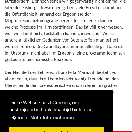
aufzufordern. Dennoch sehen wir gegenwärtig nicht einmal die
Sitze des Eisbergs. Inzwischen gehen viele Forscher damit an
die Öffentlichkeit, anhand der Ergebnisse der
Magnetresonanztomografie bereits feststellen zu können,
welche Prozesse im Hirn stattfinden. Das ist völlig vermessen,
weil wir damit nicht feststellen können, in welcher Weise
unsere alltäglichen Gedanken von Botenstoffen manipuliert
werden können. Die Grundlagen stimmen allerdings: Liebe ist
im Ursprung, nicht aber im Ergebnis, eine programmtechnisch
gesteuerte biochemische Reaktion.
Der Nachteil der Lehre von Donatella Marazziti besteht vor
allem darin, dass ihre Theorien sehr wenig Freunde bei den
Menschen finden, die esoterischen und anderen magischen
Gedanken anhängen. Dies Menschen wünschen sich, dass
Fügungen und Zufälle das Glück herbeirufen, und sie
Diese Website nutzt Cookies, um
verweigern deshalb, die Verantwortung für sich selbst zu
bestm�gliche Funktionalit�t bieten zu
übernehmen.
k�nnen.
Mehr Informationen