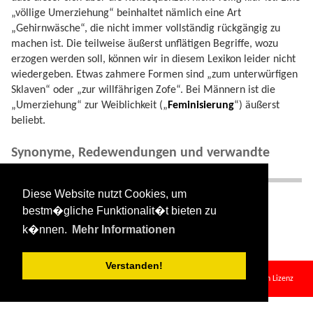
„völlige Umerziehung“ beinhaltet nämlich eine Art
„Gehirnwäsche“, die nicht immer vollständig rückgängig zu
machen ist. Die teilweise äußerst unflätigen Begriffe, wozu
erzogen werden soll, können wir in diesem Lexikon leider nicht
wiedergeben. Etwas zahmere Formen sind „zum unterwürfigen
Sklaven“ oder „zur willfährigen Zofe“. Bei Männern ist die
„Umerziehung“ zur Weiblichkeit („
Feminisierung
“) äußerst
beliebt.
Synonyme, Redewendungen und verwandte
Begriffe
Diese Website nutzt Cookies, um
* Synonyme: Abhängigkeit, Gehirnwäsche, Hörigkeit
bestm�gliche Funktionalit�t bieten zu
* Gruppe:
Verschleierungen
.
k�nnen.
Mehr Informationen
Verstanden!
erziehung_zur.txt
· Zuletzt geändert:
2024/08/11 09:34
von
127.0.0.1
Falls nicht anders bezeichnet, ist der Inhalt dieses Wikis unter der folgenden Lizenz
veröffentlicht:
CC Attribution-Share Alike 4.0 International