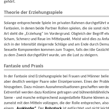
gehört.
Theorie der Erziehungsspiele
Solange entsprechende Spiele im privaten Rahmen durchgeführt w
Fantasien, in denen beide Partner Rollen spielen, die sie sonst ni
Art steht die „Erziehung“ im Vordergrund. Obgleich der Begriff et
Scham, Schmerz und Reue im Mittelpunkt. Meist wird dies zu Anfa
sich in der Intensität steigernde Schläge und am Ende durch Dem
Sexuelle Komponenten kommen zum Tragen, falls der/die Gezüchtig
zu dem Zweck durchgeführt wurde, um die Lust zu steigern.
Fantasie und Praxis
In der Fantasie sind Erziehungsspiele bei Frauen und Männer belieb
aber deutlich weniger Paare oder Einzelpersonen. Eines der Probl
hinzugeben. Dazu müssen Ausnahmesituationen geschaffen werden 
Extremfall werden dazu Kostüme getragen und bühnenbildähnliche
Szene - und manche entsprechend ausgestattete Räume können au
zumeist mit den Mitteln vollzogen, die der Rolle entsprechen, als
einem „
Ausklopfer“
. Der
Rohrstock
ist gefürchtet und nicht leic