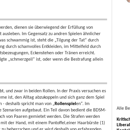
erden, dienen sie überwiegend der Erfüllung von
cht ausleben. Im Gegensatz zu andren Spielen ähnlicher
was schwammig ist, steht die „Tilgung der Tat“ durch
ng durch schamvolles Entkleiden, im Mittelfeld durch
utsbezeugungen, Eckenstehen oder Tränen erreicht.
te „schmerzgeil“ ist, oder wenn die Bestrafung allein
t, und zwar in beiden Rollen. In der Praxis versuchen es
eme ist, den Alltag abzukoppeln und sich ganz dem Spiel
- deshalb spricht man von „
Rollenspiel
en“. Im
Alle B
 Szenarien aufgebaut. Ein Teil davon bedient die BDSM-
ch von Paaren gemietet werden. Die Strafen werden
Kritis
o mit der Hand, mit einem Pantoffel,einer Haarbürste (1)
Libera
ht zu beherrschen und er wird deshalb von erfahrenden