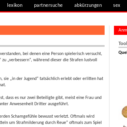
lexikon
partnersuche
abkürzungen
sex
Anm
Too
Quel
erstanden, bei denen eine Person spielerisch versucht,
u „verbessern“, während dieser die Strafen lustvoll
 sie „in der Jugend“ tatsächlich erlebt oder erlitten hat
hat.
t, dass es nur zwei Beteiligte gibt, meist eine Frau und
nter Anwesenheit Dritter ausgeführt.
erden Schamgefühle bewusst verletzt. Oftmals wird
Betteln um Strafmilderung durch Reue“ oftmals zum Spiel