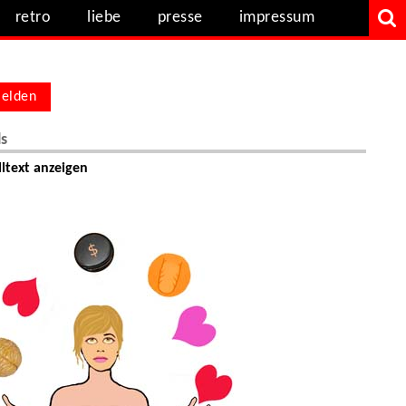
retro
liebe
presse
impressum
elden
ls
ltext anzeigen