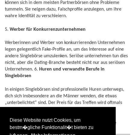
können sich in dem meisten Partnerbörsen ohne Probleme
tummeln. Sie neigen dazu, Falschprofile anzulegen, um ihre
wahre Identität zu verschleiern.
5.
Werber für Konkurrenzunternehmen
Werberinnen und Werber von konkurrierenden Unternehmen
legen gelegentlich Fake-Profile an, um das Interesse auf eine
andere Singlebörse umzulenken. Seriöse unternehmen tun dies
nicht, aber die Dating-Branche besteht nicht nur aus seriösen
Unternehmen. 6.
Huren und verwandte Berufe in
Singlebörsen
In einigen Singlebörsen sind professionelle Huren unterwegs,
dich sich insbesondere an die Männer wenden, die etwas
„unterbelichtet“ sind. Der Preis für das Treffen wird oftmals
erst genannt, wenn der Liebesakt schon vollzogen ist.
Diese Website nutzt Cookies, um
Synonyme, Redewendungen und verwandte
bestm�gliche Funktionalit�t bieten zu
Begriffe