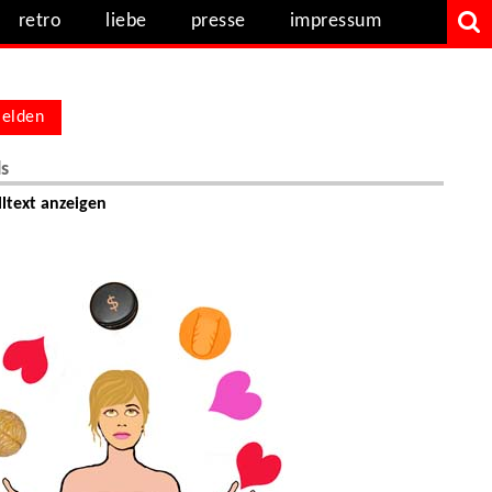
retro
liebe
presse
impressum
elden
ls
ltext anzeigen