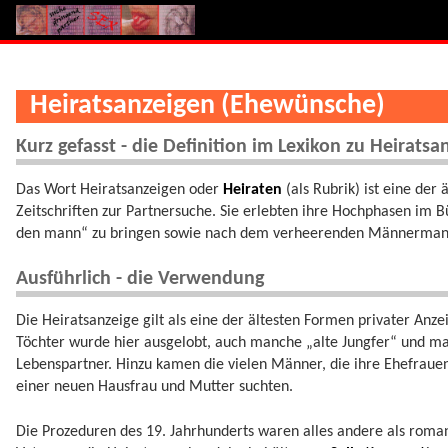
Heiratsanzeigen (Ehewünsche)
Kurz gefasst - die Definition im Lexikon zu Heiratsa
Das Wort Heiratsanzeigen oder
Heiraten
(als Rubrik) ist eine der
Zeitschriften zur Partnersuche. Sie erlebten ihre Hochphasen im B
den mann“ zu bringen sowie nach dem verheerenden Männermangel
Ausführlich - die Verwendung
Die Heiratsanzeige gilt als eine der ältesten Formen privater Anze
Töchter wurde hier ausgelobt, auch manche „alte Jungfer“ und ma
Lebenspartner. Hinzu kamen die vielen Männer, die ihre Ehefraue
einer neuen Hausfrau und Mutter suchten.
Die Prozeduren des 19. Jahrhunderts waren alles andere als rom