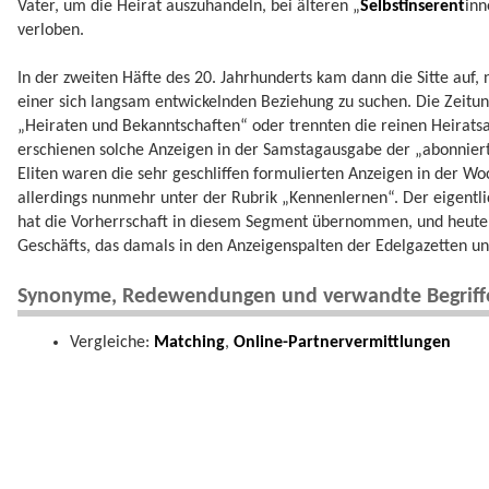
Vater, um die Heirat auszuhandeln, bei älteren „
Selbstinserent
inn
verloben.
In der zweiten Häfte des 20. Jahrhunderts kam dann die Sitte auf,
einer sich langsam entwickelnden Beziehung zu suchen. Die Zeitu
„Heiraten und Bekanntschaften“ oder trennten die reinen Heirats
erschienen solche Anzeigen in der Samstagausgabe der „abonniert
Eliten waren die sehr geschliffen formulierten Anzeigen in der Woc
allerdings nunmehr unter der Rubrik „Kennenlernen“. Der eigentli
hat die Vorherrschaft in diesem Segment übernommen, und heute
Geschäfts, das damals in den Anzeigenspalten der Edelgazetten u
Synonyme, Redewendungen und verwandte Begriff
Vergleiche:
Matching
,
Online-Partnervermittlungen