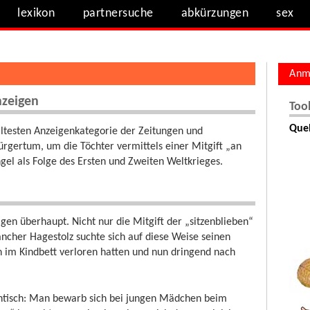
lexikon
partnersuche
abkürzungen
sex
Anm
nzeigen
Too
Quel
 ältesten Anzeigenkategorie der Zeitungen und
ürgertum, um die Töchter vermittels einer Mitgift „an
 als Folge des Ersten und Zweiten Weltkrieges.
igen überhaupt. Nicht nur die Mitgift der „sitzenblieben“
ncher Hagestolz suchte sich auf diese Weise seinen
n im Kindbett verloren hatten und nun dringend nach
antisch: Man bewarb sich bei jungen Mädchen beim