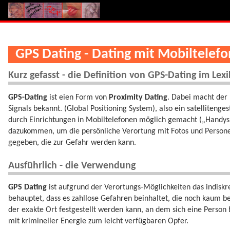
GPS Dating - Dating mit Mobiltelef
Kurz gefasst - die Definition von GPS-Dating im Lex
GPS-Dating
ist eien Form von
Proximity Dating
. Dabei macht der 
Signals bekannt. (Global Positioning System), also ein satelliteng
durch Einrichtungen in Mobiltelefonen möglich gemacht („Handy
dazukommen, um die persönliche Verortung mit Fotos und Persone
gegeben, die zur Gefahr werden kann.
Ausführlich - die Verwendung
GPS Dating
ist aufgrund der Verortungs-Möglichkeiten das indisk
behauptet, dass es zahllose Gefahren beinhaltet, die noch kaum be
der exakte Ort festgestellt werden kann, an dem sich eine Person 
mit krimineller Energie zum leicht verfügbaren Opfer.