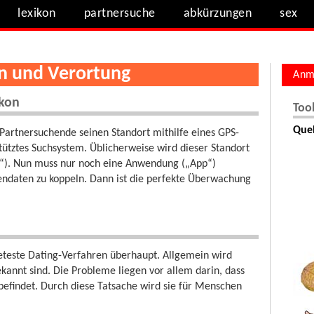
lexikon
partnersuche
abkürzungen
sex
on und Verortung
Anm
ikon
Too
Quel
Partnersuchende seinen Standort mithilfe eines GPS-
estütztes Suchsystem. Üblicherweise wird dieser Standort
s“). Nun muss nur noch eine Anwendung („App“)
ndaten zu koppeln. Dann ist die perfekte Überwachung
reteste Dating-Verfahren überhaupt. Allgemein wird
kannt sind. Die Probleme liegen vor allem darin, dass
befindet. Durch diese Tatsache wird sie für Menschen