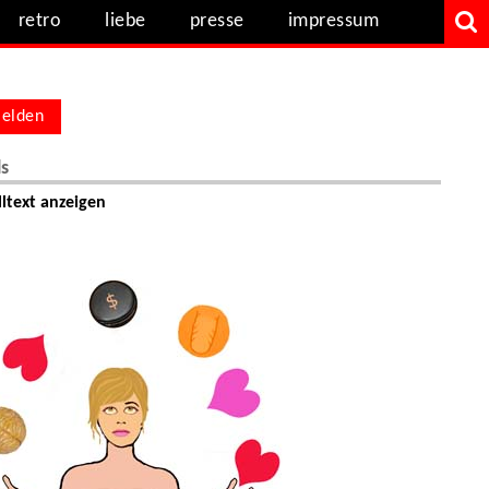
retro
liebe
presse
impressum
elden
ls
ltext anzeigen