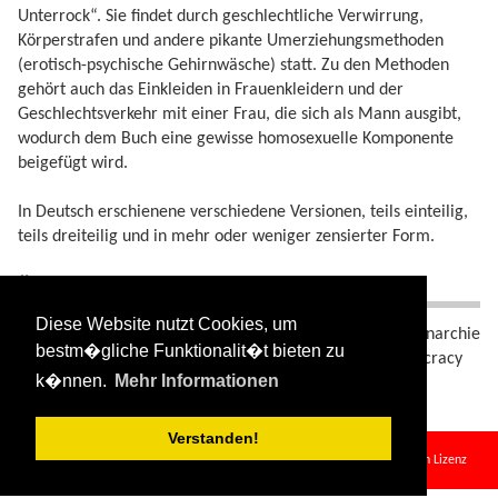
Unterrock“. Sie findet durch geschlechtliche Verwirrung,
Körperstrafen und andere pikante Umerziehungsmethoden
(erotisch-psychische Gehirnwäsche) statt. Zu den Methoden
gehört auch das Einkleiden in Frauenkleidern und der
Geschlechtsverkehr mit einer Frau, die sich als Mann ausgibt,
wodurch dem Buch eine gewisse homosexuelle Komponente
beigefügt wird.
In Deutsch erschienene verschiedene Versionen, teils einteilig,
teils dreiteilig und in mehr oder weniger zensierter Form.
Ähnliche Begriffe
Diese Website nutzt Cookies, um
Gynozentrisch
e Weltsicht, Als Herrschaftsform auch: Gynarchie
bestm�gliche Funktionalit�t bieten zu
(eingedeutschtes Englisch), gynarchy, gynecocracy, gynocracy
k�nnen.
Mehr Informationen
Verstanden!
gynaekokratie.txt
· Zuletzt geändert:
2024/08/11 09:34
von
127.0.0.1
Falls nicht anders bezeichnet, ist der Inhalt dieses Wikis unter der folgenden Lizenz
veröffentlicht:
CC Attribution-Share Alike 4.0 International