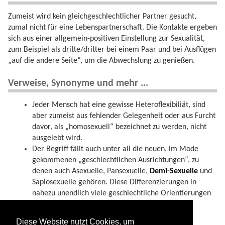
Zumeist wird kein gleichgeschlechtlicher Partner gesucht,
zumal nicht für eine Lebenspartnerschaft. Die Kontakte ergeben
sich aus einer allgemein-positiven Einstellung zur Sexualität,
zum Beispiel als dritte/dritter bei einem Paar und bei Ausflügen
„auf die andere Seite“, um die Abwechslung zu genießen.
Verweise, Synonyme und mehr ...
Jeder Mensch hat eine gewisse Heteroflexibiliät, sind
aber zumeist aus fehlender Gelegenheit oder aus Furcht
davor, als „homosexuell“ bezeichnet zu werden, nicht
ausgelebt wird.
Der Begriff fällt auch unter all die neuen, im Mode
gekommenen „geschlechtlichen Ausrichtungen“, zu
denen auch Asexuelle, Pansexuelle,
Demi-Sexuelle
und
Sapiosexuelle gehören. Diese Differenzierungen in
nahezu unendlich viele geschlechtliche Orientierungen
hat jedoch kaum Sinn, weil damit nur noch mehr
fragwürdige „Etiketten“ vergeben werden.
Diese Website nutzt Cookies, um