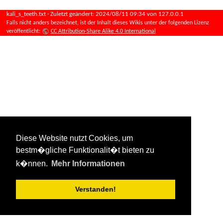
kali_s_teeth.txt
· Zuletzt geändert:
2024/08/11 09:34
von
127.0.0.1
Falls nicht anders bezeichnet, ist der Inhalt dieses Wikis unter der folgenden Lizenz
veröffentlicht:
CC Attribution-Share Alike 4.0 International
Diese Website nutzt Cookies, um
bestm�gliche Funktionalit�t bieten zu
k�nnen.
Mehr Informationen
Verstanden!