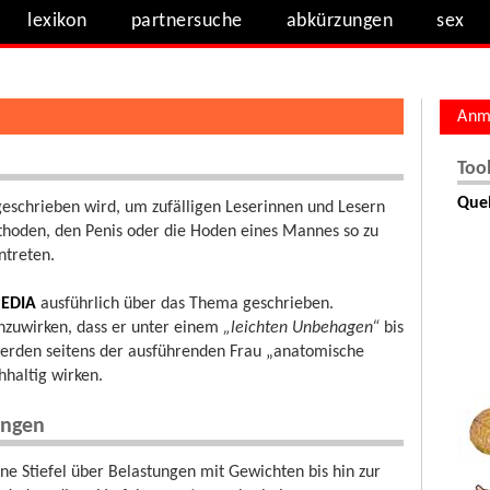
lexikon
partnersuche
abkürzungen
sex
Anm
Too
Quel
geschrieben wird, um zufälligen Leserinnen und Lesern
thoden, den Penis oder die Hoden eines Mannes so zu
ntreten.
PEDIA
ausführlich über das Thema geschrieben.
nzuwirken, dass er unter einem
„leichten Unbehagen“
bis
erden seitens der ausführenden Frau „anatomische
haltig wirken.
ungen
e Stiefel über Belastungen mit Gewichten bis hin zur