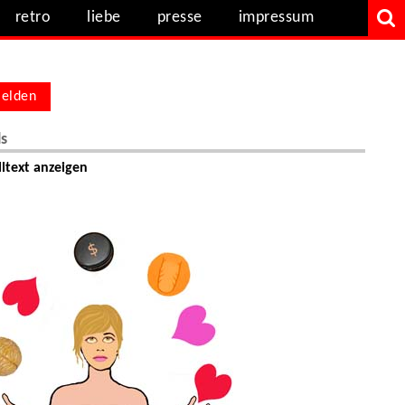
retro
liebe
presse
impressum
elden
ls
ltext anzeigen