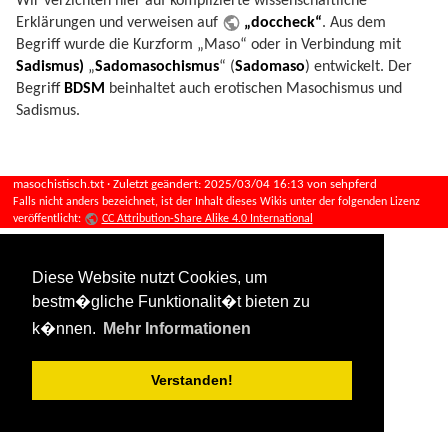
Wir verzichten hier auf komplizierte wissenschaftliche
Erklärungen und verweisen auf
„doccheck“
. Aus dem
Begriff wurde die Kurzform „Maso“ oder in Verbindung mit
Sadismus)
„
Sadomasochismus
“ (
Sadomaso
) entwickelt. Der
Begriff
BDSM
beinhaltet auch erotischen Masochismus und
Sadismus.
masochistisch.txt
· Zuletzt geändert:
2025/03/04 16:13
von
sehpferd
Falls nicht anders bezeichnet, ist der Inhalt dieses Wikis unter der folgenden Lizenz
veröffentlicht:
CC Attribution-Share Alike 4.0 International
Diese Website nutzt Cookies, um
bestm�gliche Funktionalit�t bieten zu
k�nnen.
Mehr Informationen
Verstanden!