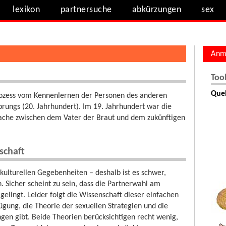
lexikon
partnersuche
abkürzungen
sex
Anm
n
Too
Quel
rozess vom Kennenlernen der Personen des anderen
prungs (20. Jahrhundert). Im 19. Jahrhundert war die
ssache zwischen dem Vater der Braut und dem zukünftigen
schaft
ulturellen Gegebenheiten – deshalb ist es schwer,
. Sicher scheint zu sein, dass die Partnerwahl am
elingt. Leider folgt die Wissenschaft dieser einfachen
fügung, die Theorie der sexuellen Strategien und die
ngen gibt. Beide Theorien berücksichtigen recht wenig,