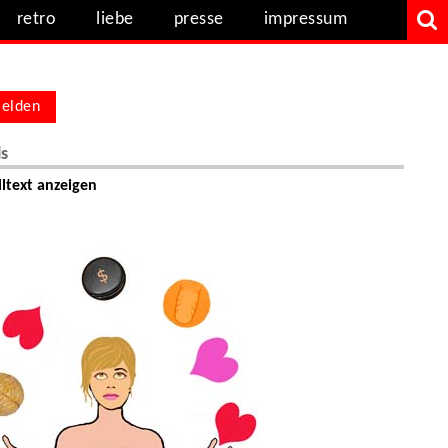
retro
liebe
presse
impressum
elden
ls
ltext anzeigen