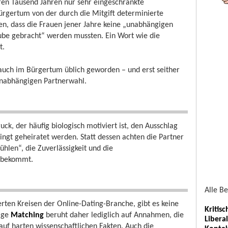
ren Tausend Jahren nur sehr eingeschränkte
ürgertum von der durch die Mitgift determinierte
en, dass die Frauen jener Jahre keine „unabhängigen
ube gebracht“ werden mussten. Ein Wort wie die
t.
t auch im Bürgertum üblich geworden – und erst seither
 unabhängigen Partnerwahl.
k, der häufig biologisch motiviert ist, den Ausschlag
ingt geheiratet werden. Statt dessen achten die Partner
hlen“, die Zuverlässigkeit und die
g bekommt.
Alle B
rten Kreisen der Online-Dating-Branche, gibt es keine
Kritis
tige
Matching
beruht daher lediglich auf Annahmen, die
Libera
 auf harten wissenschaftlichen Fakten. Auch die