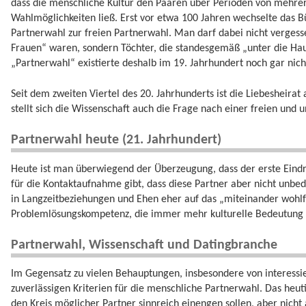
dass die menschliche Kultur den Paaren über Perioden von mehre
Wahlmöglichkeiten ließ. Erst vor etwa 100 Jahren wechselte das B
Partnerwahl zur freien Partnerwahl. Man darf dabei nicht vergess
Frauen“ waren, sondern Töchter, die standesgemäß „unter die Ha
„Partnerwahl“ existierte deshalb im 19. Jahrhundert noch gar nich
Seit dem zweiten Viertel des 20. Jahrhunderts ist die Liebesheira
stellt sich die Wissenschaft auch die Frage nach einer freien und
Partnerwahl heute (21. Jahrhundert)
Heute ist man überwiegend der Überzeugung, dass der erste Eindruc
für die Kontaktaufnahme gibt, dass diese Partner aber nicht unbed
in Langzeitbeziehungen und Ehen eher auf das „miteinander wohlfü
Problemlösungskompetenz, die immer mehr kulturelle Bedeutun
Partnerwahl, Wissenschaft und Datingbranche
Im Gegensatz zu vielen Behauptungen, insbesondere von interessie
zuverlässigen Kriterien für die menschliche Partnerwahl. Das heu
den Kreis möglicher Partner sinnreich einengen sollen, aber nicht