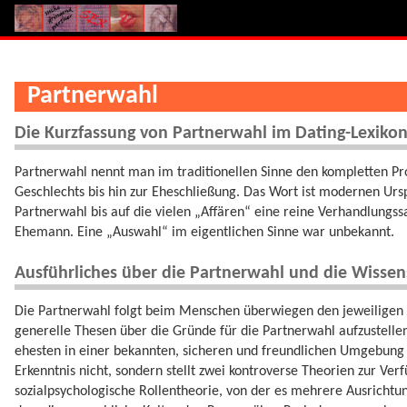
Partnerwahl
Die Kurzfassung von Partnerwahl im Dating-Lexiko
Partnerwahl nennt man im traditionellen Sinne den kompletten P
Geschlechts bis hin zur Eheschließung. Das Wort ist modernen Urs
Partnerwahl bis auf die vielen „Affären“ eine reine Verhandlung
Ehemann. Eine „Auswahl“ im eigentlichen Sinne war unbekannt.
Ausführliches über die Partnerwahl und die Wissen
Die Partnerwahl folgt beim Menschen überwiegen den jeweiligen k
generelle Thesen über die Gründe für die Partnerwahl aufzustellen
ehesten in einer bekannten, sicheren und freundlichen Umgebung g
Erkenntnis nicht, sondern stellt zwei kontroverse Theorien zur Ver
sozialpsychologische Rollentheorie, von der es mehrere Ausrichtu