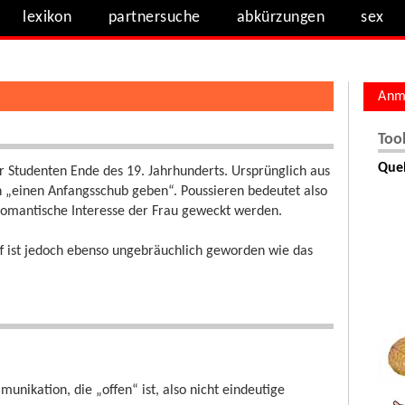
lexikon
partnersuche
abkürzungen
sex
Anm
Too
Quel
r Studenten Ende des 19. Jahrhunderts. Ursprünglich aus
 „einen Anfangsschub geben“. Poussieren bedeutet also
 romantische Interesse der Frau geweckt werden.
iff ist jedoch ebenso ungebräuchlich geworden wie das
unikation, die „offen“ ist, also nicht eindeutige