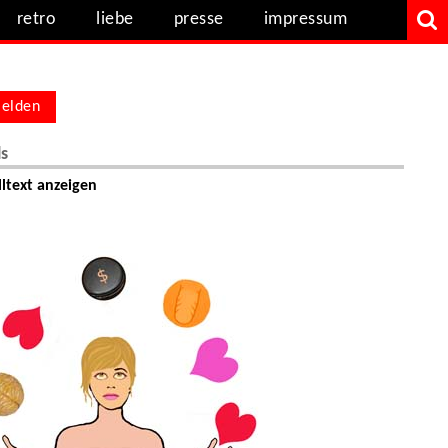
retro
liebe
presse
impressum
elden
ls
ltext anzeigen