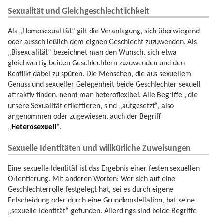
Sexualität und Gleichgeschlechtlichkeit
Als „Homosexualität“ gilt die Veranlagung, sich überwiegend
oder ausschließlich dem eignen Geschlecht zuzuwenden. Als
„Bisexualität“ bezeichnet man den Wunsch, sich etwa
gleichwertig beiden Geschlechtern zuzuwenden und den
Konflikt dabei zu spüren. Die Menschen, die aus sexuellem
Genuss und sexueller Gelegenheit beide Geschlechter sexuell
attraktiv finden, nennt man heteroflexibel. Alle Begriffe , die
unsere Sexualität etikettieren, sind „aufgesetzt“, also
angenommen oder zugewiesen, auch der Begriff
„
Heterosexuell
“.
Sexuelle Identitäten und willkürliche Zuweisungen
Eine sexuelle Identität ist das Ergebnis einer festen sexuellen
Orientierung. Mit anderen Worten: Wer sich auf eine
Geschlechterrolle festgelegt hat, sei es durch eigene
Entscheidung oder durch eine Grundkonstellation, hat seine
„sexuelle Identität“ gefunden. Allerdings sind beide Begriffe