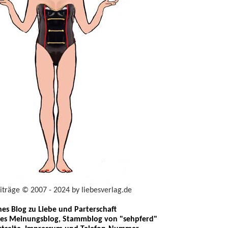
eiträge © 2007 - 2024 by liebesverlag.de
ches Blog zu Liebe und Parterschaft
les Meinungsblog, Stammblog von "sehpferd"