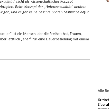
xualität“ nicht als wissenschaftliches Konzept
Prinzipien. Beim Konzept der „Heterosexualität“ deutete
für gab, und es gab keine beschreibbaren Maßstäbe dafür.
eller“ ist ein Mensch, der die Freiheit hat, Frauen,
aber letztlich „eher“ für eine Dauerbeziehung mit einem
Alle B
Kritis
Libera