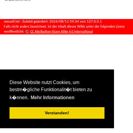
sexuell.txt
· Zuletzt geändert:
2024/08/11 09:34
von
127.0.0.1
Falls nicht anders bezeichnet, ist der Inhalt dieses Wikis unter der folgenden Lizenz
veröffentlicht:
CC Attribution-Share Alike 4.0 International
Diese Website nutzt Cookies, um
bestm�gliche Funktionalit�t bieten zu
k�nnen.
Mehr Informationen
Verstanden!