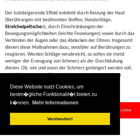
Der luststeigerende Effekt entsteht durch Reizung der Haut
(Berührungen mit bestimmten Stoffen, Handschläge,
Streichelpeitsche
n), durch Einschränkungen der
Bewegungsmöglichkeiten (leichte Fesselungen) sowie durch das
Verbinden der Augen oder das Abdecken der Ohren. Insgesamt
dienen diese Maßnahmen dazu, sensibler auf Berührungen zu
reagieren. Werden Schläge verabreicht, so sollen sie meist
weniger der Erzeugung von Schmerz als der Durchblutung
dienen. Ob, wie und wann der Schmerz gesteigert werden soll,
ist abhängig von den Schmerztoleranzen und der Lust am
Schmerz, den nicht alle Menschen empfinden.
Diese Website nutzt Cookies, um
bestm�gliche Funktionalit�t bieten zu
k�nnen.
Mehr Informationen
soft-sm.txt
· Zuletzt geändert:
2024/08/11 09:34
von
127.0.0.1
Falls nicht anders bezeichnet, ist der Inhalt dieses Wikis unter der folgenden Lizenz
veröffentlicht:
CC Attribution-Share Alike 4.0 International
Verstanden!