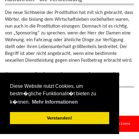
Die neue Sichtweise der Prostitution hat mit sich gebracht, dass
Wörter, die bislang dem Wirtschaftsleben vorbehalten waren,
nun auch in die Prostitution einzogen: Demnach ist es richtig,
von „Sponsoring“ zu sprechen, wenn der Herr der Damen eine
Wohnung, ein Fahrzeug oder ähnliche Dinge zur Verfügung
stellt oder ihren Lebensunterhalt größtenteils bestreitet. Der
Begriff ist aber nicht angebracht, wenn eine bestimmte
sexuellen Dienstleistung gegen einen Festbetrag erbracht wird.
Synonyme, Redewendungen und verwandte
Begriffe
Diese Website nutzt Cookies, um
bestm�gliche Funktionalit�t bieten zu
Synonyme:
Aushalten
,
Bratkartoffelverhältnis
k�nnen.
Mehr Informationen
Verstanden!
sponsor.txt
· Zuletzt geändert:
2024/08/11 09:34
von
127.0.0.1
Falls nicht anders bezeichnet, ist der Inhalt dieses Wikis unter der folgenden Lizenz
veröffentlicht:
CC Attribution-Share Alike 4.0 International