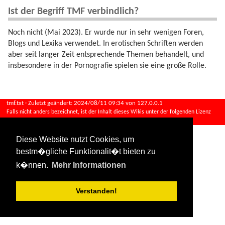
Ist der Begriff TMF verbindlich?
Noch nicht (Mai 2023). Er wurde nur in sehr wenigen Foren,
Blogs und Lexika verwendet. In erotischen Schriften werden
aber seit langer Zeit entsprechende Themen behandelt, und
insbesondere in der Pornografie spielen sie eine große Rolle.
tmf.txt
· Zuletzt geändert:
2024/08/11 09:34
von
127.0.0.1
Falls nicht anders bezeichnet, ist der Inhalt dieses Wikis unter der folgenden Lizenz
veröffentlicht:
CC Attribution-Share Alike 4.0 International
Diese Website nutzt Cookies, um
bestm�gliche Funktionalit�t bieten zu
k�nnen.
Mehr Informationen
Verstanden!