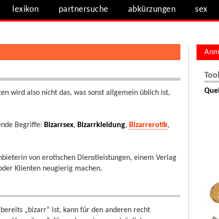
lexikon
partnersuche
abkürzungen
sex
Anm
Too
Quel
 wird also nicht das, was sonst allgemein üblich ist,
ende Begriffe:
Bizarrsex
,
Bizarrkleidung
,
Bizarrerotik
,
nbieterin von erotischen Dienstleistungen, einem Verlag
 oder Klienten neugierig machen.
ereits „bizarr“ ist, kann für den anderen recht