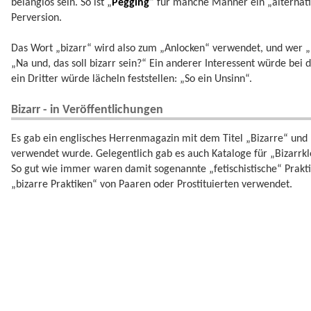
belanglos sein. So ist „
Pegging
“ für manche Männer ein „alternati
Perversion.
Das Wort „bizarr“ wird also zum „Anlocken“ verwendet, und wer „
„Na und, das soll bizarr sein?“ Ein anderer Interessent würde bei 
ein Dritter würde lächeln feststellen: „So ein Unsinn“.
Bizarr - in Veröffentlichungen
Es gab ein englisches Herrenmagazin mit dem Titel „Bizarre“ und
verwendet wurde. Gelegentlich gab es auch Kataloge für „Bizarrkl
So gut wie immer waren damit sogenannte „fetischistische“ Prakt
„bizarre Praktiken“ von Paaren oder Prostituierten verwendet.