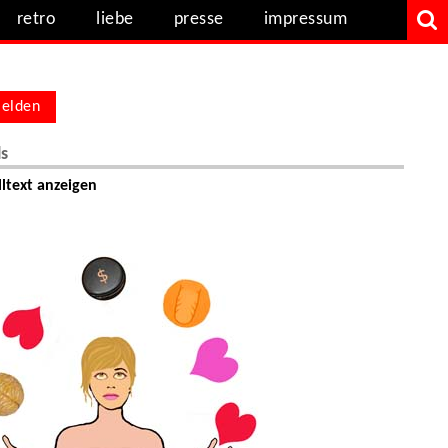
retro
liebe
presse
impressum
elden
ls
ltext anzeigen