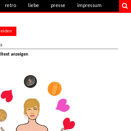
retro
liebe
presse
impressum
elden
ls
ltext anzeigen