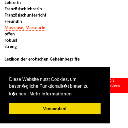
Lehrerin
Französischlehrerin
Französischunterricht
Freundin
Masseuse, Masseurin
offen
robust
streng
Lexikon der erotischen Geheimbegriffe
Diese Website nutzt Cookies, um
mehrdeutigkeiten.txt
· Zuletzt geändert:
2024/08/11 09:34
von
127.0.0.1
bestm�gliche Funktionalit�t bieten zu
Falls nicht anders bezeichnet, ist der Inhalt dieses Wikis unter der folgenden Lizenz
veröffentlicht:
CC Attribution-Share Alike 4.0 International
k�nnen.
Mehr Informationen
Verstanden!