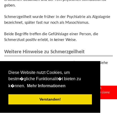
geben.
Schmerzgeilheit wurde früher in der Psychiatrie als Algolagnie
bezeichnet, später fast nur noch als Masochismus.
Beide Begriffe treffen die Gefühlslage einer Person, die
Schmerzlust positiv erlebt, in keiner Weise.
Weitere Hinweise zu Schmerzgeilheit
Masochismus wird unter „
masochistisch
“ beschrieben. Siehe
auch „
Schmerzlust
“ und „
Sadomasochismus
“
Diese Website nutzt Cookies, um
bestm�gliche Funktionalit�t bieten zu
k�nnen.
Mehr Informationen
schmerzgeilheit.txt
· Zuletzt geändert:
2024/08/11 09:34
von
127.0.0.1
Falls nicht anders bezeichnet, ist der Inhalt dieses Wikis unter der folgenden Lizenz
veröffentlicht:
CC Attribution-Share Alike 4.0 International
Verstanden!