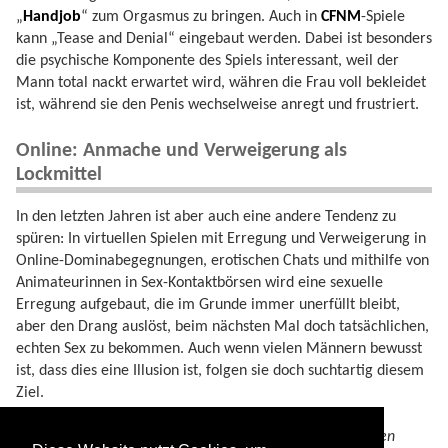
„
Handjob
“ zum Orgasmus zu bringen. Auch in
CFNM
-Spiele
kann „Tease and Denial“ eingebaut werden. Dabei ist besonders
die psychische Komponente des Spiels interessant, weil der
Mann total nackt erwartet wird, währen die Frau voll bekleidet
ist, während sie den Penis wechselweise anregt und frustriert.
Online: Anmache und Verweigerung als
Lockmittel
In den letzten Jahren ist aber auch eine andere Tendenz zu
spüren: In virtuellen Spielen mit Erregung und Verweigerung in
Online-Dominabegegnungen, erotischen Chats und mithilfe von
Animateurinnen in Sex-Kontaktbörsen wird eine sexuelle
Erregung aufgebaut, die im Grunde immer unerfüllt bleibt,
aber den Drang auslöst, beim nächsten Mal doch tatsächlichen,
echten Sex zu bekommen. Auch wenn vielen Männern bewusst
ist, dass dies eine Illusion ist, folgen sie doch suchtartig diesem
Ziel.
Zitat (anonym):
Wer noch nicht zahlendes Mitglied ist, den