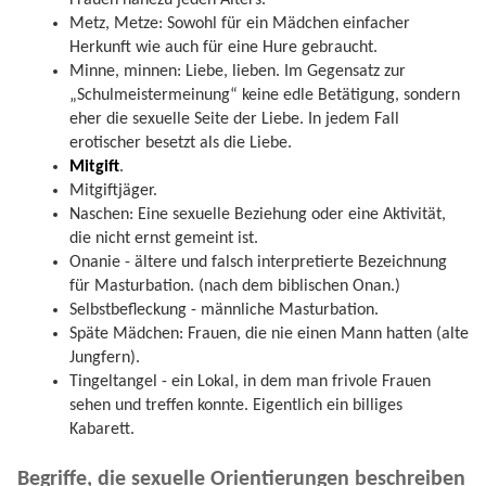
Frauen nahezu jeden Alters.
Metz, Metze: Sowohl für ein Mädchen einfacher
Herkunft wie auch für eine Hure gebraucht.
Minne, minnen: Liebe, lieben. Im Gegensatz zur
„Schulmeistermeinung“ keine edle Betätigung, sondern
eher die sexuelle Seite der Liebe. In jedem Fall
erotischer besetzt als die Liebe.
Mitgift
.
Mitgiftjäger.
Naschen: Eine sexuelle Beziehung oder eine Aktivität,
die nicht ernst gemeint ist.
Onanie - ältere und falsch interpretierte Bezeichnung
für Masturbation. (nach dem biblischen Onan.)
Selbstbefleckung - männliche Masturbation.
Späte Mädchen: Frauen, die nie einen Mann hatten (alte
Jungfern).
Tingeltangel - ein Lokal, in dem man frivole Frauen
sehen und treffen konnte. Eigentlich ein billiges
Kabarett.
Begriffe, die sexuelle Orientierungen beschreiben