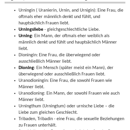
Urningin ( Uranierin, Urnin, and Urnigin): Eine Frau, die
oftmals eher männlich denkt und fühlt, und
hauptsächlich Frauen liebt.
Urningsliebe
- gleichgeschlechtliche Liebe.
Urning
: Ein Mann, der oftmals eher weiblich als
männlich denkt und fühlt und hauptsächlich Männer
liebt.
Dioningin: Eine Frau, die überwiegend oder
ausschließlich Männer liebt.
Dioning
: Ein Mensch (später meist ein Mann), der
überwiegend oder ausschließlich Frauen liebt.
Uranodioningin: Eine Frau, die sowohl Frauen wie
Männer liebt.
Uranodioning: Ein Mann, der sowohl Frauen wie auch
Männer liebt.
Urningthum (Urningtum) oder urnische Liebe – die
Liebe zum gleichen Geschlecht.
Tribaden, Tribadin - eine Frau, die sexuelle Beziehungen
zu Frauen unterhält.