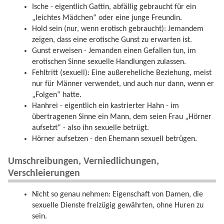
Ische - eigentlich Gattin, abfällig gebraucht für ein
„leichtes Mädchen“ oder eine junge Freundin.
Hold sein (nur, wenn erotisch gebraucht): Jemandem
zeigen, dass eine erotische Gunst zu erwarten ist.
Gunst erweisen - Jemanden einen Gefallen tun, im
erotischen Sinne sexuelle Handlungen zulassen.
Fehltritt (sexuell): Eine außereheliche Beziehung, meist
nur für Männer verwendet, und auch nur dann, wenn er
„Folgen“ hatte.
Hanhrei - eigentlich ein kastrierter Hahn - im
übertragenen Sinne ein Mann, dem seien Frau „Hörner
aufsetzt“ - also ihn sexuelle betrügt.
Hörner aufsetzen - den Ehemann sexuell betrügen.
Umschreibungen, Verniedlichungen,
Verschleierungen
Nicht so genau nehmen: Eigenschaft von Damen, die
sexuelle Dienste freizügig gewährten, ohne Huren zu
sein.