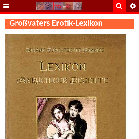
Großvaters Erotik-Lexikon