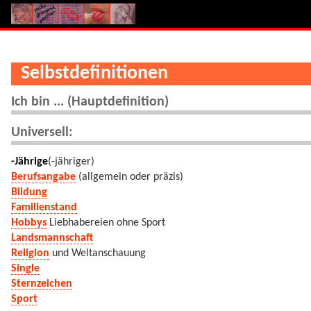
Selbstdefinitionen
Ich bin ... (Hauptdefinition)
Universell:
-Jährige
(-jähriger)
Berufsangabe
(allgemein oder präzis)
Bildung
Familienstand
Hobbys
Liebhabereien ohne Sport
Landsmannschaft
Religion
und Weltanschauung
Single
Sternzeichen
Sport