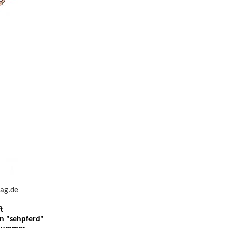
lag.de
t
n "sehpferd"