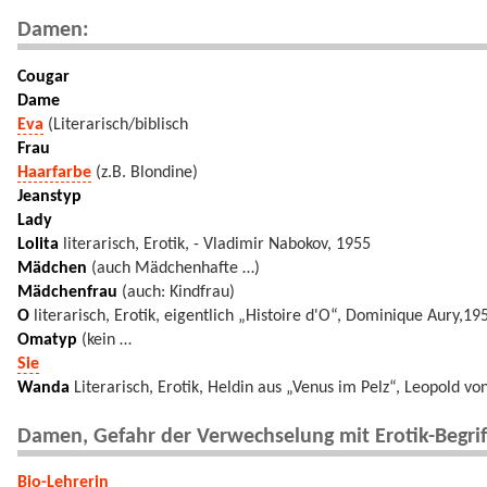
Damen:
Cougar
Dame
Eva
(Literarisch/biblisch
Frau
Haarfarbe
(z.B. Blondine)
Jeanstyp
Lady
Lolita
literarisch, Erotik, - Vladimir Nabokov, 1955
Mädchen
(auch Mädchenhafte …)
Mädchenfrau
(auch: Kindfrau)
O
literarisch, Erotik, eigentlich „Histoire d'O“, Dominique Aury,19
Omatyp
(kein …
Sie
Wanda
Literarisch, Erotik, Heldin aus „Venus im Pelz“, Leopold 
Damen, Gefahr der Verwechselung mit Erotik-Begri
Bio-Lehrerin