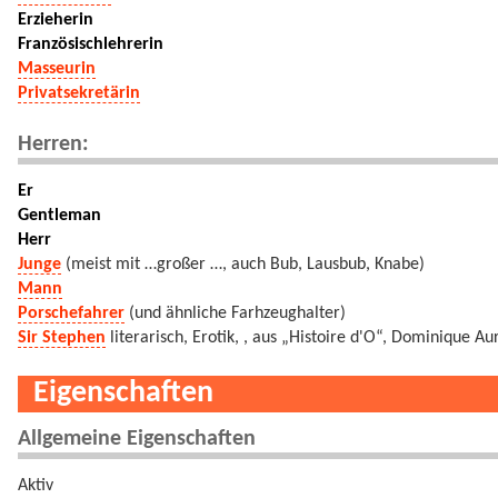
Erzieherin
Französischlehrerin
Masseurin
Privatsekretärin
Herren:
Er
Gentleman
Herr
Junge
(meist mit …großer …, auch Bub, Lausbub, Knabe)
Mann
Porschefahrer
(und ähnliche Farhzeughalter)
Sir Stephen
literarisch, Erotik, , aus „Histoire d'O“, Dominique Au
Eigenschaften
Allgemeine Eigenschaften
Aktiv